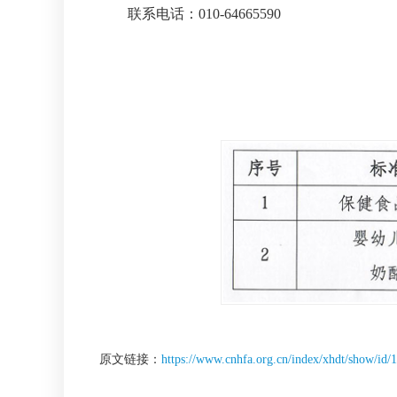
联系电话：010-64665590
原文链接：
https://www.cnhfa.org.cn/index/xhdt/show/id/