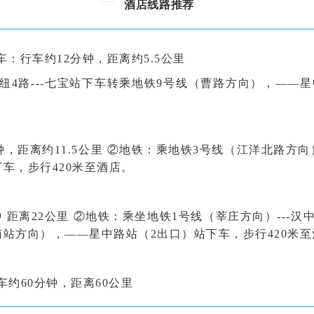
酒店线路推荐
①驾车：行车约12分钟，距离约5.5公里
纽
4路
---七宝站下车转乘地铁9号线（曹路方向），——星
0分钟，距离约11.5公里 ②地铁：乘地铁3号线（江洋北路
车，步行420米至酒店。
0分钟 距离22公里 ②地铁：乘坐地铁1号线（莘庄方向）--
站方向），——星中路站（2出口）站下车，步行420米至
驾车约60分钟，距离60公里