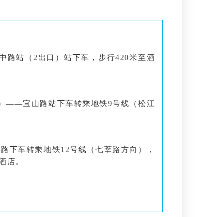
中路站（2出口）站下车，步行420米至酒
方向）——宜山路站下车转乘地铁9号线（松江
-汉中路下车转乘地铁12号线（七莘路方向），
酒店。