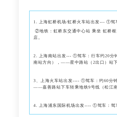
1. 上海虹桥机场/虹桥火车站出发
--- 
②地铁：虹桥东交通中心站 乘坐
虹桥枢
店。
2
. 上海
南
站出发
--- ①驾车：行车约2
南站方向），——星中路站（2出口）站下
3、
上海火车站出发
---- ①驾车：约6
——嘉善路站下车转乘地铁9号线（松江南
4. 上海浦东国际机场出发
---- ①驾车：