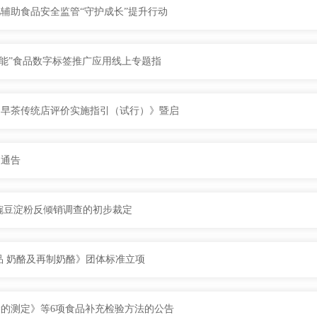
辅助食品安全监管“守护成长”提升行动
赋能”食品数字标签推广应用线上专题指
州早茶传统店评价实施指引（试行）》暨启
的通告
的豌豆淀粉反倾销调查的初步裁定
品 奶酪及再制奶酪》团体标准立项
的测定》等6项食品补充检验方法的公告