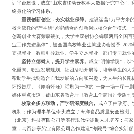
训平台建设，成立“山东省移动云教学大数据研究中心”
终身化的学习体系。
重视创新创业，夯实就业保障。
建设运营1万平方米
校为依托的“产学研”紧密结合的创新创业校企合作模式。已
创新创业大赛荣获银奖，大学生双创协会蝉联两届全国百
业工作先进集体”，被全国高校毕业生就业协会授予“202
支撑就业、教师引导就业、学生立足就业、部门专司就业
坚持立德树人，提升学生素养。
成立
“明德学院”，
化熏陶、职业发展规划、社团活动开展等，培养学生的人
帮助学生找到适合自我发展的方向和兴趣，为人生的长跑
怀报告厅、《佩瑜怀瑾》话剧为一体的“一像一场一厅一剧
媒体重点报道，被山东省教育厅《教育工作简报》专版刊
校政企多方联动，产学研深度融合。
成立了由政府、
机制
；
作为理事单位牵头
成立了海洋食品质量安全检测、
（北京）科技有限公司等实行现代学徒制人才培养；与家
室，与百步亭船业有限公司合作建造“海院号”综合实训船