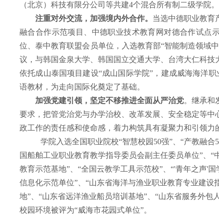
（北京）科技有限分公司等共建4个混合所有制二级学院。
注重对外交流，加强境内外合作。
当选中德职业教育
融合合作示范项目、中德职业技术教育网对德合作试点示
位、泰中教育联盟会员单位，入选教育部“智能制造领域中
议，与韩国金泉大学、韩国国立交通大学、台湾大仁科技
依托成山泰国项目建设“成山国际学院”，建成威海海洋职
语教材，为走向国际化奠定了基础。
加强党建引领，坚定不移推进全面从严治党
。
继承和
要求，把管党治党与办学治校、改革发展、安全稳定等中
政工作的责任感和使命感，着力构筑具有凝聚力和引领力
学院入选全国职业院校“智慧校园50强”、“产教融合
国船舶工业职业教育教学指导委员会副主任委员单位”、“
教育示范基地”、“全国云教学工具示范校”、“'青年之声'
信息化示范单位”、“山东省海洋与渔业职业教育专业建设
地”、“山东省远洋渔业船员培训基地”、“山东省服务外包
校园环境被评为“威海市花园式单位”。