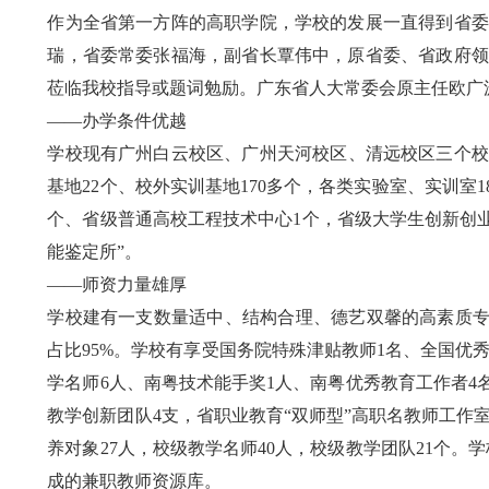
作为全省第一方阵的高职学院，学校的发展一直得到省委
瑞，省委常委张福海，副省长覃伟中，原省委、省政府领
莅临我校指导或题词勉励。广东省人大常委会原主任欧广
——办学条件优越
学校现有广州白云校区、广州天河校区、清远校区三个校区
基地22个、校外实训基地170多个，各类实验室、实训室
个、省级普通高校工程技术中心1个，省级大学生创新创业
能鉴定所”。
——师资力量雄厚
学校建有一支数量适中、结构合理、德艺双馨的高素质专
占比95%。学校有享受国务院特殊津贴教师1名、全国优
学名师6人、南粤技术能手奖1人、南粤优秀教育工作者4
教学创新团队4支，省职业教育“双师型”高职名教师工作室
养对象27人，校级教学名师40人，校级教学团队21个。
成的兼职教师资源库。