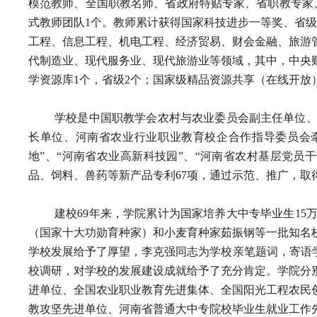
模范教师、全国职教名师、省政府特贴专家、省职教专家、
式教师团队1个。教师累计获得国家科技进步一等奖、省级
工程、信息工程、机电工程、经济贸易、财会金融、旅游管
代制造业、现代服务业、现代旅游业等领域，其中，中央财
学资源库1个，省级2个；国家级精品资源共享（在线开放）
学校是中国职教学会农村与农业委员会副主任单位
长单位、河南省农业行业职业教育校企合作指导委员会牵
地”、“河南省农业高新科技园”、“河南省农村基层党员
品、饲料、兽药等新产品专利67项，通过示范、推广，取
建校69年来，学院累计为国家培养大中专毕业生1
（国家十大功勋育种家）和小麦育种家茹振钢等一批知名
学校发展给予了厚望，李克强同志为学校亲笔题词，寄语
校调研，对学校的发展建设成就给予了充分肯定。学院分
进单位、全国农业职业教育先进集体、全国阳光工程农民
教攻坚先进单位、河南省普通大中专院校毕业生就业工作