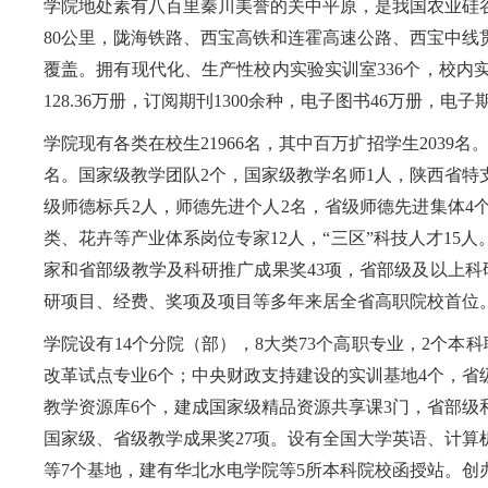
学院地处素有八百里秦川美誉的关中平原，是我国农业硅
80公里，陇海铁路、西宝高铁和连霍高速公路、西宝中线贯
覆盖。拥有现代化、生产性校内实验实训室336个，校内实
128.36万册，订阅期刊1300余种，电子图书46万册，电子
学院现有各类在校生21966名，其中百万扩招学生2039名。
名。国家级教学团队2个，国家级教学名师1人，陕西省特
级师德标兵2人，师德先进个人2名，省级师德先进集体4
类、花卉等产业体系岗位专家12人，“三区”科技人才15人
家和省部级教学及科研推广成果奖43项，省部级及以上科研
研项目、经费、奖项及项目等多年来居全省高职院校首位
学院设有14个分院（部），8大类73个高职专业，2个本
改革试点专业6个；中央财政支持建设的实训基地4个，省
教学资源库6个，建成国家级精品资源共享课3门，省部级和
国家级、省级教学成果奖27项。设有全国大学英语、计
等7个基地，建有华北水电学院等5所本科院校函授站。创