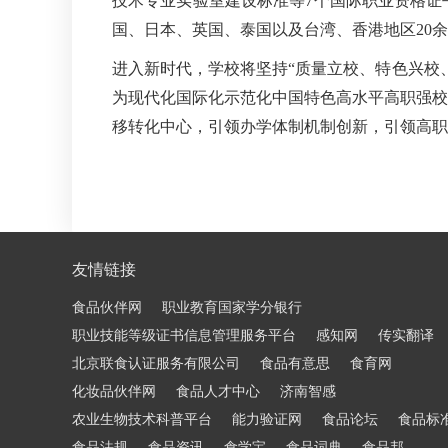
技术专业实验室建设标准等7个国际职业资格证
国、日本、英国、泰国以及台湾、香港地区20
进入新时代，学校将坚持“质量立校、特色兴校
为现代化国际化示范化中国特色高水平高职强校
移转化中心，引领办学体制机制创新，引领高职
友情链接
食品伙伴网
职业教育国家学分银行
职业技能等级证书信息管理服务平台
感知网
传实翻译
北京联食认证服务有限公司
食品有意思
食育网
化妆品伙伴网
食品人才中心
济南智感
农业生物技术科普平台
能力验证网
食品论坛
食品标
食品法规
食品资讯
食学宝
食品词典
食品邦