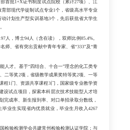
首批1+X证书制度试点院校（累计27项）、江
教育部现代学徒制试点专业1个，省级高水平专业
行动计划生产型实训基地3个，先后获批省大学生
。
97人，博士94人（含在读），双师比例85.4%。
师、省有突出贡献中青年专家、省“333”及“青
能人才。基于“四结合、十合一”理念的化工类专
项、二等奖2项，省级教学成果奖特等奖2项、一等
放课程1门、资源共享课程3门，国家级专业教学资
体系建设试点项目，探索本科层次技术技能型人才培
计划完成率、新生报到率、对口单招录取分数线，
上毕业生实现省内优质就业，毕业生月收入4267
国检验检测学会共建常州检验检测认证学院；与