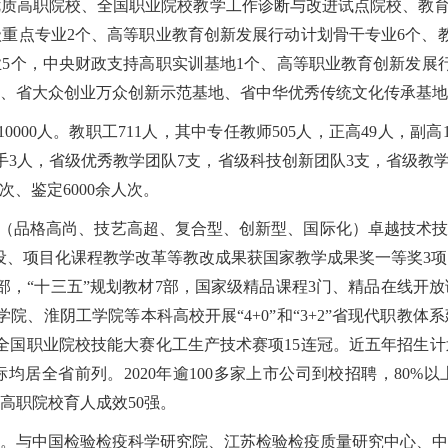
质高职院校、全国职业院校教学工作诊断与改进试点院校、教育部
重点专业2个、高等职业教育创新发展行动计划骨干专业6个、
业5个，中央财政支持高职实训基地1个、高等职业教育创新发展
、省大众创业万众创新示范基地、省中华优秀传统文化传承基地
0000人。教职工711人，其中专任教师505人，正高49人，副高1
3人，省级优秀教学团队7支，省级科技创新团队3支，省级教学名
次、鉴定6000余人次。
型”（品格高尚、技艺高超、复合型、创新型、国际化）卓越技术技
系建设、项目化课程教学改革等教改成果获国家教学成果奖一等奖3
部，“十三五”规划教材7部，国家级精品课程3门、精品在线开
院、淮阴工学院等本科高校开展“4+0”和“3+2”省现代职教
中全国职业院校技能大赛化工生产技术赛项15连冠。近五年招生
居全省前列。2020年逾100多家上市公司到校招聘，80%以
国高职院校育人成效50强。
。与中国检验检疫科学研究院、江苏检验检疫质量研究中心、中