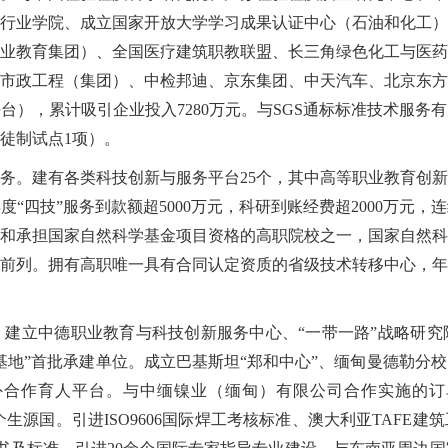
行业学院、成立国家开放大学学习成果认证中心（石油和化工）
业教育集团）、全国医疗建筑职教联盟、长三角绿色化工与医药
市政工程（集团）、中检邦迪、京东集团、中天汽车、北京东方
平台），累计吸引企业投入7280万元。与SGS通标标准技术服
学徒制试点1项）。
务。建有各类科技创新与服务平台25个，其中高等职业教育创新
度“四技”服务到款额超5000万元，科研到账经费超2000万元
和承担国家自然科学基金项目资格的高职院校之一，国家自然科
前列。拥有高职唯一具有合同认定资质的省级技术转移中心，年度
建立中德职业教育与科技创新服务中心、“一带一路”战略研究
养基地”首批承建单位。成立巴基斯坦“郑和中心”、缅甸曼德勒
合作育人平台。与中缅镍业（缅甸）有限公司合作实施的订
5个生源国。引进ISO9606国际焊工考核标准、澳大利亚TAF