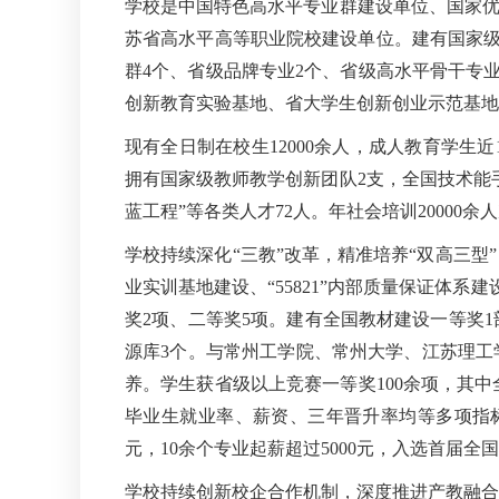
学校是中国特色高水平专业群建设单位、国家优
苏省高水平高等职业院校建设单位。建有国家级
群4个、省级品牌专业2个、省级高水平骨干专
创新教育实验基地、省大学生创新创业示范基地
现有全日制在校生12000余人，成人教育学生近1
拥有国家级教师教学创新团队2支，全国技术能手
蓝工程”等各类人才72人。年社会培训20000余人
学校持续深化“三教”改革，精准培养“双高三
业实训基地建设、“55821”内部质量保证体
奖2项、二等奖5项。建有全国教材建设一等奖1
源库3个。与常州工学院、常州大学、江苏理工学
养。学生获省级以上竞赛一等奖100余项，其
毕业生就业率、薪资、三年晋升率均等多项指标均
元，10余个专业起薪超过5000元，入选首届全
学校持续创新校企合作机制，深度推进产教融合