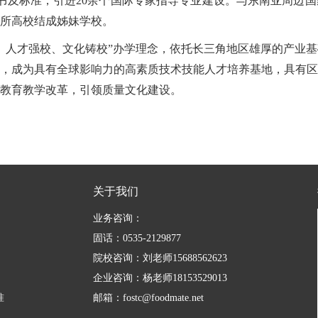
书及标准，引进20余个国际专家指导专业建设。与东南亚周边国
余所高校结成姊妹学校。
、人才强校、文化铸校”办学理念，依托长三角地区雄厚的产业
，成为具有全球影响力的高素质技术技能人才培养基地，具有区
教育教学改革，引领质量文化建设。
关于我们
业务咨询：
固话：0535-2129877
院校咨询：刘老师15688562623
企业咨询：杨老师18153529013
准
邮箱：fostc@foodmate.net