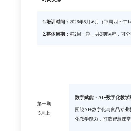
1.培训时间：
2026年5月-6月（每周四下午14:0
2.整体周期：
每2周一期，共3期课程，可
数
字
赋
能
・
A
I
+
数
字
化
教
学
第一期
围绕AI+数字化与食品专
5月上
化教学能力，打造智慧课堂