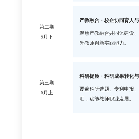
产
教
融
合
・
校
企
协
同
育
人
与
第二期
聚焦产教融合共同体建设、
5月下
升教师创新实践能力。
科
研
提
质
・
科
研
成
果
转
化
与
第三期
覆盖科研选题、专利申报、
6月上
汇，赋能教师职业发展。